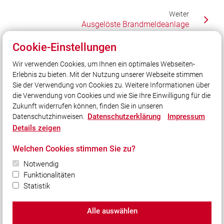
Weiter
Ausgelöste Brandmeldeanlage
Cookie-Einstellungen
Wir verwenden Cookies, um Ihnen ein optimales Webseiten-
Unser Leitsatz
Erlebnis zu bieten. Mit der Nutzung unserer Webseite stimmen
Gott zur Ehr - dem Nächsten zur Wehr!
Sie der Verwendung von Cookies zu. Weitere Informationen über
Unsere Freizeit für Ihre Sicherheit!
die Verwendung von Cookies und wie Sie Ihre Einwilligung für die
Zukunft widerrufen können, finden Sie in unseren
Datenschutzerklärung
Impressum
Datenschutzhinweisen.
Social Media
Details zeigen
Auch unterwegs immer auf dem Laufenden bleiben?
Welchen Cookies stimmen Sie zu?
Bleiben Sie mit uns in Kontakt und vernetzen Sie sich
Notwendig
mit uns!
Funktionalitäten
Statistik
Alle auswählen
© 2026 Freiwillige Feuerwehr Weißenhorn