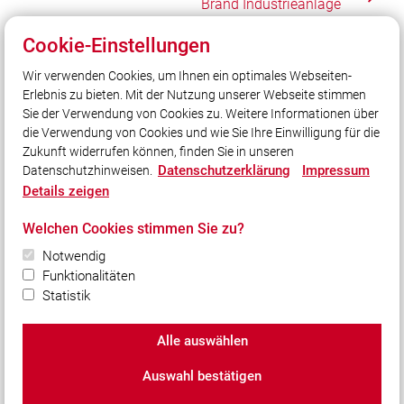
Brand Industrieanlage
Cookie-Einstellungen
Wir verwenden Cookies, um Ihnen ein optimales Webseiten-
Unser Leitsatz
Erlebnis zu bieten. Mit der Nutzung unserer Webseite stimmen
Gott zur Ehr - dem Nächsten zur Wehr!
Sie der Verwendung von Cookies zu. Weitere Informationen über
Unsere Freizeit für Ihre Sicherheit!
die Verwendung von Cookies und wie Sie Ihre Einwilligung für die
Zukunft widerrufen können, finden Sie in unseren
Datenschutzerklärung
Impressum
Datenschutzhinweisen.
Social Media
Details zeigen
Auch unterwegs immer auf dem Laufenden bleiben?
Welchen Cookies stimmen Sie zu?
Bleiben Sie mit uns in Kontakt und vernetzen Sie sich
Notwendig
mit uns!
Funktionalitäten
Statistik
Alle auswählen
© 2026 Freiwillige Feuerwehr Weißenhorn
Auswahl bestätigen
Impressum
|
Datenschutz
|
Cookie-Einstellungen