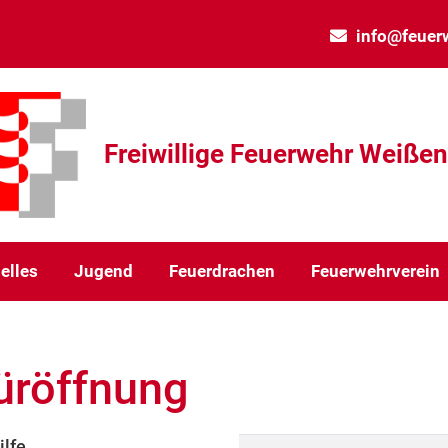
info@feuer
Freiwillige Feuerwehr Weiße
elles
Jugend
Feuerdrachen
Feuerwehrverein
üröffnung
lfe.