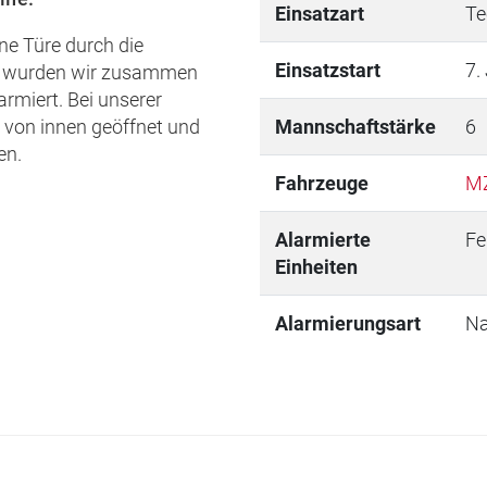
Einsatzart
Te
ne Türe durch die
Einsatzstart
7.
zu wurden wir zusammen
rmiert. Bei unserer
 von innen geöffnet und
Mannschaftstärke
6
en.
Fahrzeuge
M
Alarmierte
Fe
Einheiten
Alarmierungsart
Na