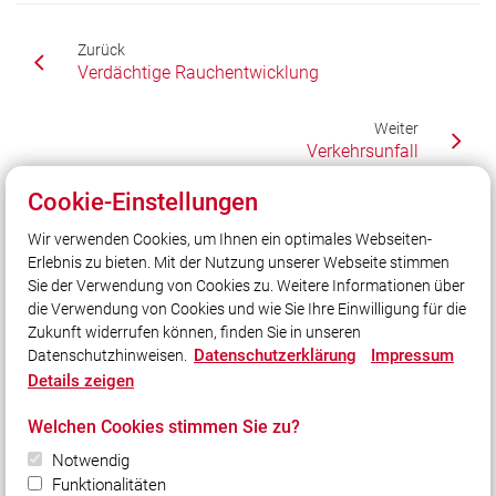
Zurück
Verdächtige Rauchentwicklung
Weiter
Verkehrsunfall
Cookie-Einstellungen
Wir verwenden Cookies, um Ihnen ein optimales Webseiten-
Unser Leitsatz
Erlebnis zu bieten. Mit der Nutzung unserer Webseite stimmen
Gott zur Ehr - dem Nächsten zur Wehr!
Sie der Verwendung von Cookies zu. Weitere Informationen über
Unsere Freizeit für Ihre Sicherheit!
die Verwendung von Cookies und wie Sie Ihre Einwilligung für die
Zukunft widerrufen können, finden Sie in unseren
Datenschutzerklärung
Impressum
Datenschutzhinweisen.
Social Media
Details zeigen
Auch unterwegs immer auf dem Laufenden bleiben?
Welchen Cookies stimmen Sie zu?
Bleiben Sie mit uns in Kontakt und vernetzen Sie sich
Notwendig
mit uns!
Funktionalitäten