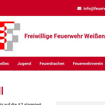
info@feuer
Freiwillige Feuerwehr Weiße
elles
Jugend
Feuerdrachen
Feuerwehrverein
l
r auf die A7 alarmiert.