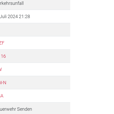
rkehrsunfall
 Juli 2024 21:28
ZF
 16
W
W-N
SA
uerwehr Senden