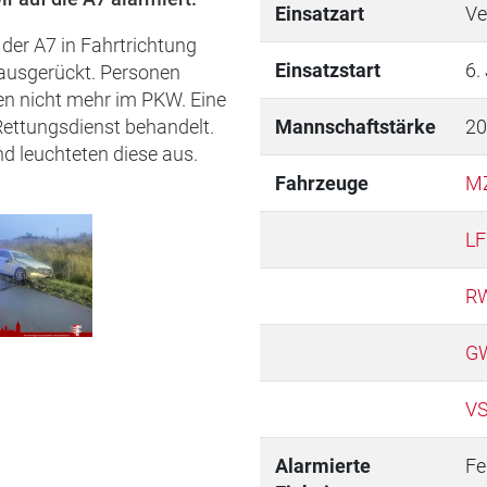
Einsatzart
Ve
der A7 in Fahrtrichtung
Einsatzstart
6.
ausgerückt. Personen
en nicht mehr im PKW. Eine
Rettungsdienst behandelt.
Mannschaftstärke
20
nd leuchteten diese aus.
Fahrzeuge
M
LF
R
G
V
Alarmierte
Fe