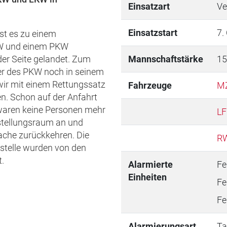
Einsatzart
Ve
Einsatzstart
7.
st es zu einem
KW und einem PKW
er Seite gelandet. Zum
Mannschaftstärke
15
er des PKW noch in seinem
ir mit einem Rettungssatz
Fahrzeuge
M
en. Schon auf der Anfahrt
 waren keine Personen mehr
LF
tstellungsraum an und
ache zurückkehren. Die
R
zstelle wurden von den
.
Alarmierte
Fe
Einheiten
Fe
Fe
Alarmierungsart
Ta