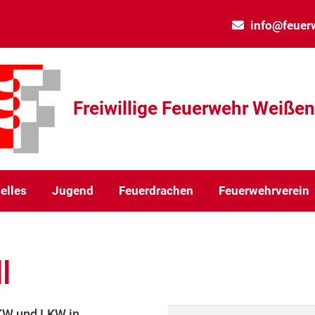
info@feuer
Freiwillige Feuerwehr Weiße
elles
Jugend
Feuerdrachen
Feuerwehrverein
l
KW und LKW in