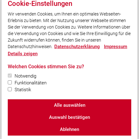
Cookie-Einstellungen
Wir verwenden Cookies, um Ihnen ein optimales Webseiten-
Unser Leitsatz
Erlebnis zu bieten. Mit der Nutzung unserer Webseite stimmen
Gott zur Ehr - dem Nächsten zur Wehr!
Sie der Verwendung von Cookies zu. Weitere Informationen über
Unsere Freizeit für Ihre Sicherheit!
die Verwendung von Cookies und wie Sie Ihre Einwilligung für die
Zukunft widerrufen können, finden Sie in unseren
Datenschutzerklärung
Impressum
Datenschutzhinweisen.
Social Media
Details zeigen
Auch unterwegs immer auf dem Laufenden bleiben?
Welchen Cookies stimmen Sie zu?
Bleiben Sie mit uns in Kontakt und vernetzen Sie sich
Notwendig
mit uns!
Funktionalitäten
Statistik
Alle auswählen
© 2026 Freiwillige Feuerwehr Weißenhorn
Auswahl bestätigen
Impressum
|
Datenschutz
|
Cookie-Einstellungen
Ablehnen