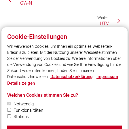
GW-N
Weiter
UTV
Cookie-Einstellungen
Wir verwenden Cookies, um Ihnen ein optimales Webseiten-
Unser Leitsatz
Erlebnis zu bieten. Mit der Nutzung unserer Webseite stimmen
Gott zur Ehr - dem Nächsten zur Wehr!
Sie der Verwendung von Cookies zu. Weitere Informationen über
Unsere Freizeit für Ihre Sicherheit!
die Verwendung von Cookies und wie Sie Ihre Einwilligung für die
Zukunft widerrufen können, finden Sie in unseren
Datenschutzerklärung
Impressum
Datenschutzhinweisen.
Social Media
Details zeigen
Auch unterwegs immer auf dem Laufenden bleiben?
Welchen Cookies stimmen Sie zu?
Bleiben Sie mit uns in Kontakt und vernetzen Sie sich
Notwendig
mit uns!
Funktionalitäten
Statistik