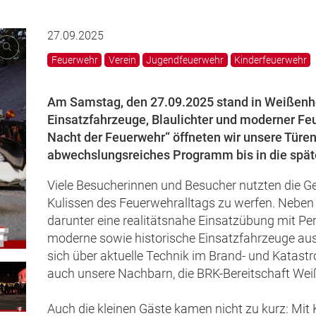
27.09.2025
Feuerwehr
Verein
Jugendfeuerwehr
Kinderfeuerwehr
Am Samstag, den 27.09.2025 stand in Weißenho
Einsatzfahrzeuge, Blaulichter und moderner Fe
Nacht der Feuerwehr“ öffneten wir unsere Türe
abwechslungsreiches Programm bis in die spä
Viele Besucherinnen und Besucher nutzten die Gele
Kulissen des Feuerwehralltags zu werfen. Nebe
darunter eine realitätsnahe Einsatzübung mit P
moderne sowie historische Einsatzfahrzeuge au
sich über aktuelle Technik im Brand- und Katast
auch unsere Nachbarn, die BRK-Bereitschaft We
Auch die kleinen Gäste kamen nicht zu kurz: Mit