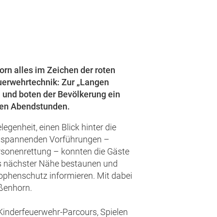
rn alles im Zeichen der roten
uerwehrtechnik: Zur „Langen
n und boten der Bevölkerung ein
ten Abendstunden.
genheit, einen Blick hinter die
n spannenden Vorführungen –
ersonenrettung – konnten die Gäste
s nächster Nähe bestaunen und
rophenschutz informieren. Mit dabei
ißenhorn.
 Kinderfeuerwehr-Parcours, Spielen