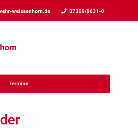
wehr-weissenhorn.de
07309/9631-0
nhorn
Termine
 der